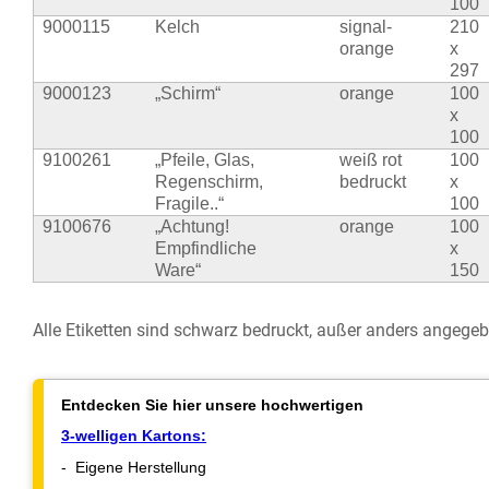
100
9000115
Kelch
signal-
210
orange
x
297
9000123
„Schirm“
orange
100
x
100
9100261
„Pfeile, Glas,
weiß rot
100
Regenschirm,
bedruckt
x
Fragile..“
100
9100676
„Achtung!
orange
100
Empfindliche
x
Ware“
150
Alle Etiketten sind schwarz bedruckt, außer anders angege
Entdecken Sie hier unsere hochwertigen
3-welligen Kartons:
- Eigene Herstellung