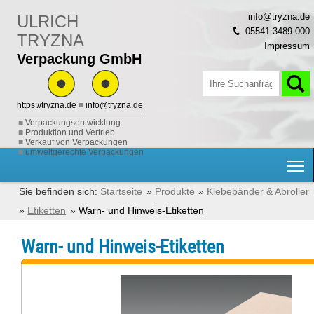
info@tryzna.de
ULRICH
05541-3489-000
TRYZNA
Impressum
Verpackung GmbH
https://tryzna.de
■
info@tryzna.de
Verpackungsentwicklung
Produktion und Vertrieb
Verkauf von Verpackungen
umweltgerechte Verpackungen
H
Startseite
Produkte
Klebebänder & Abroller
Etiketten
Warn- und Hinweis-Etiketten
Warn- und Hinweis-Etiketten