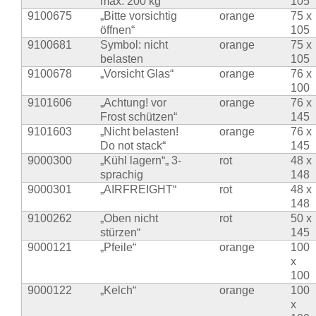
max. 200 kg“
105
9100675
„Bitte vorsichtig
orange
75 x
öffnen“
105
9100681
Symbol: nicht
orange
75 x
belasten
105
9100678
„Vorsicht Glas“
orange
76 x
100
9101606
„Achtung! vor
orange
76 x
Frost schützen“
145
9101603
„Nicht belasten!
orange
76 x
Do not stack“
145
9000300
„Kühl lagern“„ 3-
rot
48 x
sprachig
148
9000301
„AIRFREIGHT“
rot
48 x
148
9100262
„Oben nicht
rot
50 x
stürzen“
145
9000121
„Pfeile“
orange
100
x
100
9000122
„Kelch“
orange
100
x