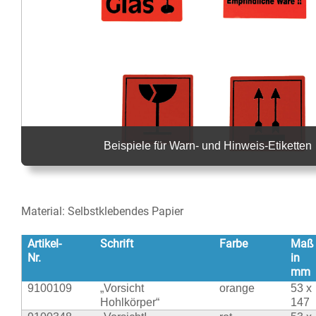
Beispiele für Warn- und Hinweis-Etiketten
Material: Selbstklebendes Papier
Artikel-
Schrift
Farbe
Maß
Nr.
in
mm
9100109
„Vorsicht
orange
53 x
Hohlkörper“
147