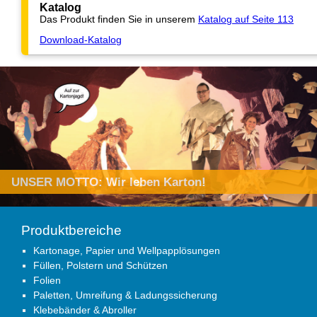
Katalog
Das Produkt finden Sie in unserem
Katalog auf Seite 113
Download-Katalog
Produktbereiche
Kartonage, Papier und Wellpapplösungen
Füllen, Polstern und Schützen
Folien
Paletten, Umreifung & Ladungssicherung
Klebebänder & Abroller