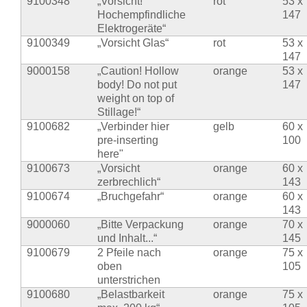
9100348
„Vorsicht!
rot
53 x
Hochempfindliche
147
Elektrogeräte“
9100349
„Vorsicht Glas“
rot
53 x
147
9000158
„Caution! Hollow
orange
53 x
body! Do not put
147
weight on top of
Stillage!“
9100682
„Verbinder hier
gelb
60 x
pre-inserting
100
here"
9100673
„Vorsicht
orange
60 x
zerbrechlich“
143
9100674
„Bruchgefahr“
orange
60 x
143
9000060
„Bitte Verpackung
orange
70 x
und Inhalt...“
145
9100679
2 Pfeile nach
orange
75 x
oben
105
unterstrichen
9100680
„Belastbarkeit
orange
75 x