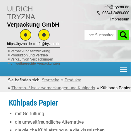
info@tryzna.de
ULRICH
05541-3489-000
TRYZNA
Impressum
Verpackung GmbH
https://tryzna.de
■
info@tryzna.de
Verpackungsentwicklung
Produktion und Vertrieb
Verkauf von Verpackungen
umweltgerechte Verpackungen
H
Startseite
Produkte
Thermo- / Isolierverpackungen und Kühlpads
Kühlpads Papier
Kühlpads Papier
mit Gelfüllung
die umweltfreundliche Alternative
die gleiche Kühlleistung wie die klassischen