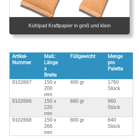
Kühlpad Kraftpapier in groß und klein
Artikel-
Maß:
Füllgewicht
Menge
Nummer
Länge
pro
x
Palette
Breite
9102667
150 x
400 gr
1760
200
Stück
mm
9102666
150 x
680 gr
960
220
Stück
mm
9102668
150 x
800 gr
840
266
Stück
mm