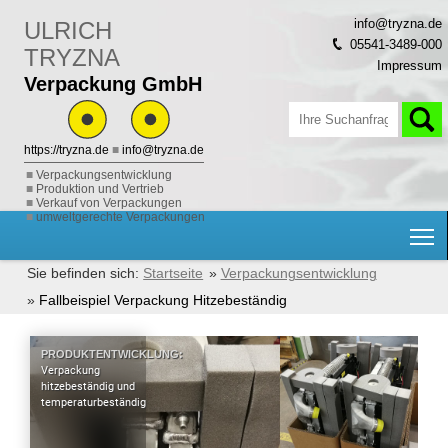
info@tryzna.de
ULRICH
05541-3489-000
TRYZNA
Impressum
Verpackung GmbH
https://tryzna.de
■
info@tryzna.de
Verpackungsentwicklung
Produktion und Vertrieb
Verkauf von Verpackungen
umweltgerechte Verpackungen
H
Startseite
Verpackungsentwicklung
Fallbeispiel Verpackung Hitzebeständig
PRODUKTENTWICKLUNG:
Verpackung
hitzebeständig und
temperaturbeständig