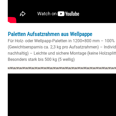
Paletten Aufsatzrahmen aus Wellpappe
Für Holz- oder Wellpapp-Paletten in 1200×800 mm – 100% r
(Gewichtsersparnis ca. 2,3 kg pro Aufsatzrahmen) – Indiv
nachhaltig) – Leichte und sichere Montage (keine Holzspli
Besonders stark bis 500 kg (5 wellig)