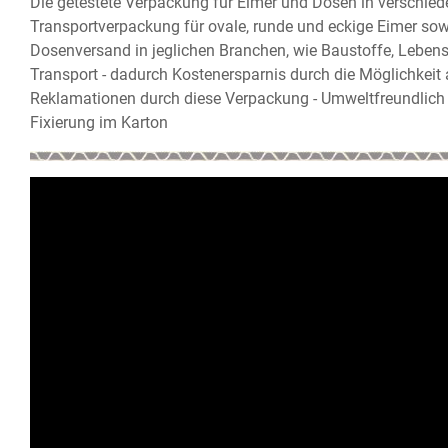
Die getestete Verpackung für Eimer und Dosen in verschiede
Transportverpackung für ovale, runde und eckige Eimer sow
Dosenversand in jeglichen Branchen, wie Baustoffe, Lebensm
Transport - dadurch Kostenersparnis durch die Möglichkeit
Reklamationen durch diese Verpackung - Umweltfreundlich d
Fixierung im Karton