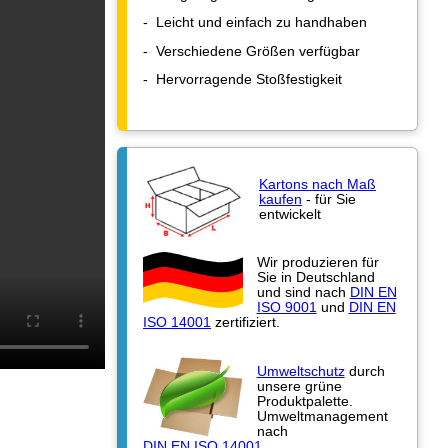
- Leicht und einfach zu handhaben
- Verschiedene Größen verfügbar
- Hervorragende Stoßfestigkeit
Kartons nach Maß
kaufen
- für Sie
entwickelt
Wir produzieren für
Sie in Deutschland
und sind nach
DIN EN
ISO 9001
und
DIN EN
ISO 14001
zertifiziert.
Umweltschutz
durch
unsere grüne
Produktpalette.
Umweltmanagement
nach
DIN EN ISO 14001