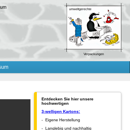
sum
umweltgerechte
Verpackungen
sum
Entdecken Sie hier unsere
hochwertigen
3-welligen Kartons:
- Eigene Herstellung
- Langlebig und nachhaltig