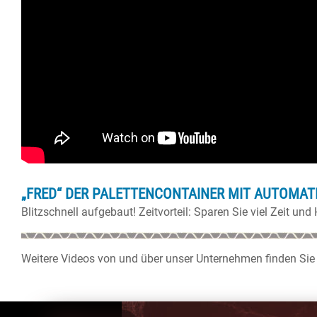
„FRED“ DER PALETTENCONTAINER MIT AUTOMAT
Blitzschnell aufgebaut! Zeitvorteil: Sparen Sie viel Zeit 
Weitere Videos von und über unser Unternehmen finden Si