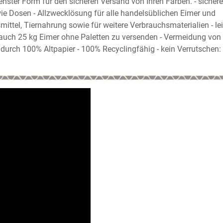
nster Form für den sicheren Versand von Ihren Farben. - sichere
ie Dosen - Allzwecklösung für alle handelsüblichen Eimer und
ittel, Tiernahrung sowie für weitere Verbrauchsmaterialien - lei
 auch 25 kg Eimer ohne Paletten zu versenden - Vermeidung von
urch 100% Altpapier - 100% Recyclingfähig - kein Verrutschen: 