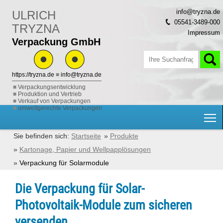
info@tryzna.de
ULRICH
05541-3489-000
TRYZNA
Impressum
Verpackung GmbH
https://tryzna.de
■
info@tryzna.de
Verpackungsentwicklung
Produktion und Vertrieb
Verkauf von Verpackungen
umweltgerechte Verpackungen
H
Startseite
Produkte
Kartonage, Papier und Wellpapplösungen
Verpackung für Solarmodule
Die Verpackung für Solar-
Photovoltaik-Module zum sicheren
versenden